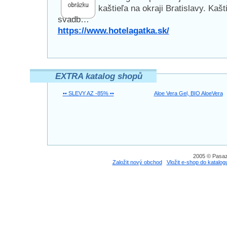
kaštieľa na okraji Bratislavy. Kaš
svadb…
https://www.hotelagatka.sk/
EXTRA katalog shopů
•• SLEVY AZ -85% ••
Aloe Vera Gel, BIO AloeVera
2005 © Pasaz
Založit nový obchod
Vložit e-shop do katalog