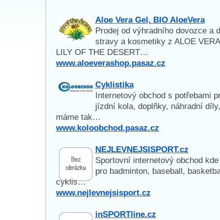
Aloe Vera Gel, BIO AloeVera
Prodej od výhradního dovozce a di
stravy a kosmetiky z ALOE VERA
LILY OF THE DESERT…
www.aloeverashop.pasaz.cz
Cyklistika
Internetový obchod s potřebami p
jízdní kola, doplňky, náhradní díl
máme tak…
www.koloobchod.pasaz.cz
NEJLEVNEJSISPORT.cz
Sportovní internetový obchod kde
pro badminton, baseball, basketba
cyklis…
www.nejlevnejsisport.cz
inSPORTline.cz