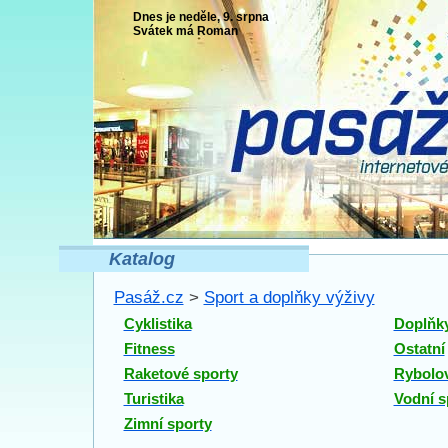
Dnes je neděle, 9. srpna
Svátek má
Roman
Katalog
Pasáž.cz
>
Sport a doplňky výživy
Cyklistika
Doplňky
Fitness
Ostatní
Raketové sporty
Rybolov
Turistika
Vodní s
Zimní sporty