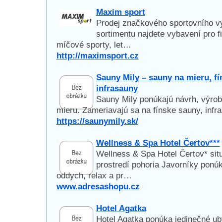
Maxim sport
Prodej značkového sportovního v
sortimentu najdete vybavení pro fi
míčové sporty, let…
http://maximsport.cz
Sauny Mily – sauny na mieru, fí
infrasauny
Sauny Mily ponúkajú návrh, výrob
mieru. Zameriavajú sa na fínske sauny, infr
https://saunymily.sk/
Wellness & Spa Hotel Čertov***
Wellness & Spa Hotel Čertov* si
prostredí pohoria Javorníky ponúk
oddych, relax a pr…
www.adresashopu.cz
Hotel Agatka
Hotel Agatka ponúka jedinečné ub