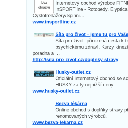
Internetový obchod výrobce FIT
inSPORTline - Rotopedy, Elyptical
Cyklotrenažery/Spinni…
www.insportline.cz
Síla pro život - jsme tu pro Vaš
Síla pro život: přirozená cesta k 
psychickému zdraví. Kurzy kinezio
poradna a …
http://sila-pro-zivot.cz/doplnky-stravy
Husky-outlet.cz
Oficiální internetový obchod se 
HUSKY za ty nejnižší ceny.
www.husky-outlet.cz
Bezva lékárna
Online obchod s doplňky stravy p
renomovaných výrobců.
www.bezva-lekarna.cz