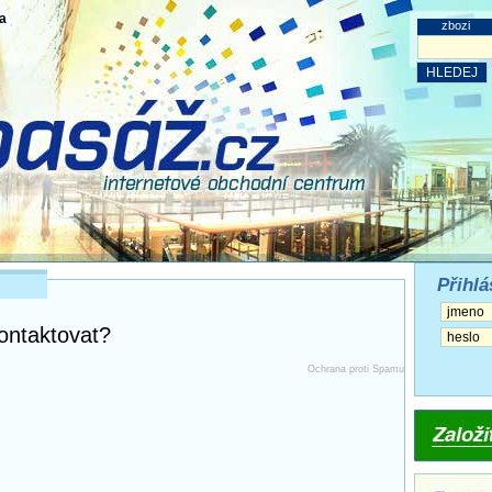
a
zbozi
Přihlá
ontaktovat?
Ochrana proti Spamu