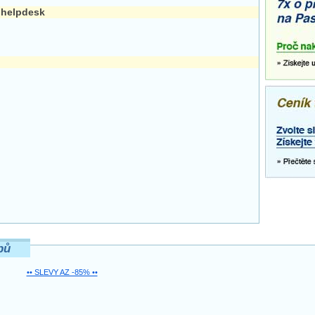
 helpdesk
pů
•• SLEVY AZ -85% ••