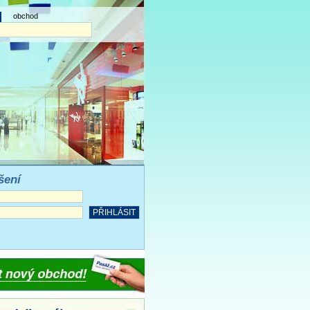
obchod
šení