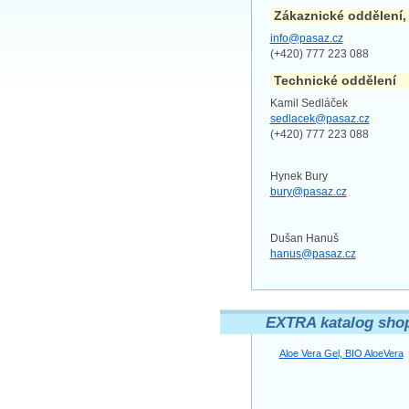
Zákaznické oddělení,
info@pasaz.cz
(+420) 777 223 088
Technické oddělení
Kamil Sedláček
sedlacek@pasaz.cz
(+420) 777 223 088
Hynek Bury
bury@pasaz.cz
Dušan Hanuš
hanus@pasaz.cz
EXTRA katalog sho
Aloe Vera Gel, BIO AloeVera