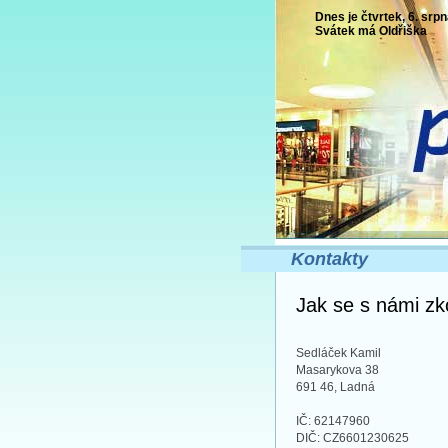
Dnes je čtvrtek, 6. srpn
Svátek má
Oldřiška
Kontakty
Jak se s námi zk
Sedláček Kamil
Masarykova 38
691 46, Ladná
IČ: 62147960
DIČ: CZ6601230625