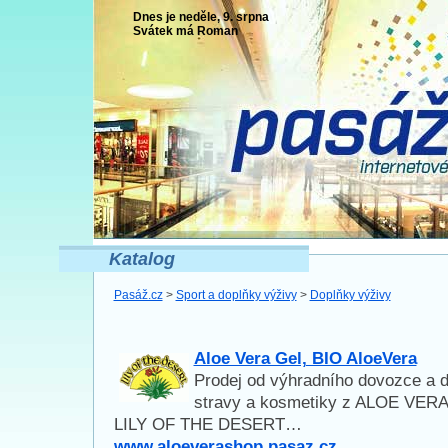
Dnes je neděle, 9. srpna
Svátek má
Roman
Katalog
Pasáž.cz
>
Sport a doplňky výživy
>
Doplňky výživy
Aloe Vera Gel, BIO AloeVera
Prodej od výhradního dovozce a di
stravy a kosmetiky z ALOE VERA
LILY OF THE DESERT…
www.aloeverashop.pasaz.cz