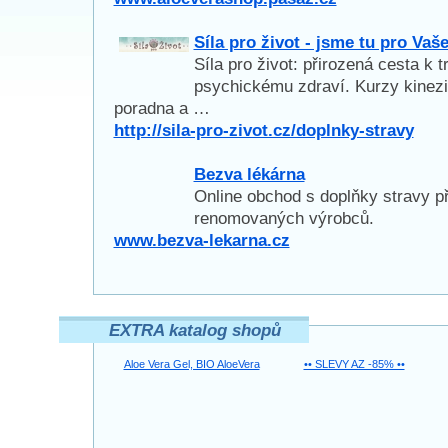
Síla pro život - jsme tu pro Vaš
Síla pro život: přirozená cesta k 
psychickému zdraví. Kurzy kinezio
poradna a …
http://sila-pro-zivot.cz/doplnky-stravy
Bezva lékárna
Online obchod s doplňky stravy p
renomovaných výrobců.
www.bezva-lekarna.cz
EXTRA katalog shopů
Aloe Vera Gel, BIO AloeVera
•• SLEVY AZ -85% ••