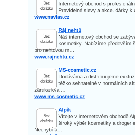
Internetový obchod s profesionál
Pravidelné slevy a akce, dárky k
www.navlas.cz
Ráj nehtů
Náš internetový obchod se zabýv
kosmetiky. Nabízíme především š
pro nehtovou m…
www.rajnehtu.cz
MS-cosmetic.cz
Dodáváma a distribuujeme exkluziv
těžko sehnatelné v normálních sít
záruka kval…
www.ms-cosmetic.cz
Alpík
Vítejte v internetovém obchodě A
široký výběr kosmetiky a drogerie
Nechybí a…