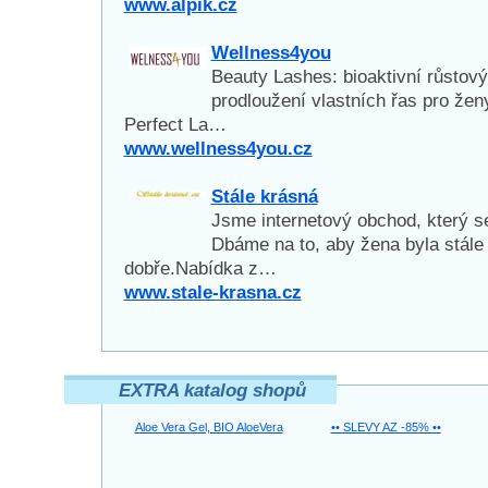
www.alpik.cz
Wellness4you
Beauty Lashes: bioaktivní růstový
prodloužení vlastních řas pro že
Perfect La…
www.wellness4you.cz
Stále krásná
Jsme internetový obchod, který s
Dbáme na to, aby žena byla stále 
dobře.Nabídka z…
www.stale-krasna.cz
EXTRA katalog shopů
Aloe Vera Gel, BIO AloeVera
•• SLEVY AZ -85% ••