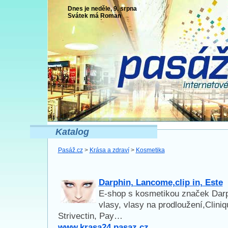
Dnes je neděle, 9. srpna
Svátek má
Roman
Katalog
Pasáž.cz
>
Krása a zdraví
>
Kosmetika
Darphin, Lancome,clip in, Este
E-shop s kosmetikou značek Darp
vlasy, vlasy na prodloužení,Clini
Strivectin, Pay…
www.krasa24.pasaz.cz