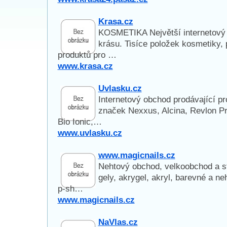
Krasa.cz
KOSMETIKA Největší internetový 
krásu. Tisíce položek kosmetiky, 
produktů pro …
www.krasa.cz
Uvlasku.cz
Internetový obchod prodávající pr
značek Nexxus, Alcina, Revlon Pr
Bio Ionic,…
www.uvlasku.cz
www.magicnails.cz
Nehtový obchod, velkoobchod a st
gely, akrygel, akryl, barevné a neh
p-sh…
www.magicnails.cz
NaVlas.cz