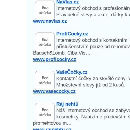
NaVlas.cz
Internetový obchod s profesionál
Pravidelné slevy a akce, dárky k
www.navlas.cz
ProfiCocky.cz
Internetový obchod s kontaktními
příslušenstvím pouze od renomov
Bausch&Lomb, Ciba Vis…
www.proficocky.cz
VašeČočky.cz
Kontaktní čočky za skvělé ceny.
Množstevní slevy již od 2 kusů.
www.vasecocky.cz
Ráj nehtů
Náš internetový obchod se zabýv
kosmetiky. Nabízíme především š
pro nehtovou m…
www.rajnehtu.cz