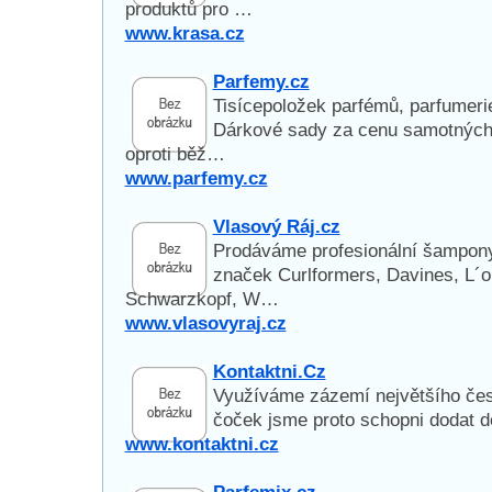
produktů pro …
www.krasa.cz
Parfemy.cz
Tisícepoložek parfémů, parfumeri
Dárkové sady za cenu samotných
oproti běž…
www.parfemy.cz
Vlasový Ráj.cz
Prodáváme profesionální šampony,
značek Curlformers, Davines, L´or
Schwarzkopf, W…
www.vlasovyraj.cz
Kontaktni.Cz
Využíváme zázemí největšího čes
čoček jsme proto schopni dodat d
www.kontaktni.cz