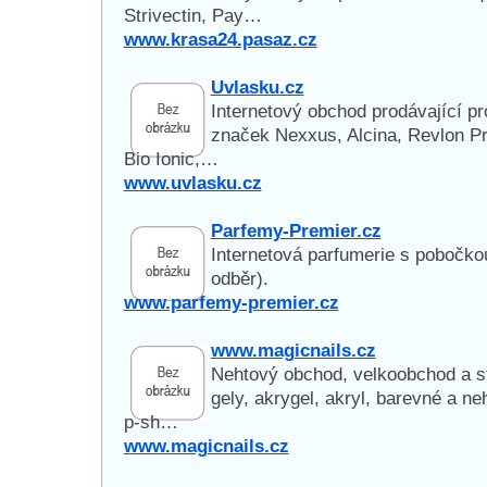
Strivectin, Pay…
www.krasa24.pasaz.cz
Uvlasku.cz
Internetový obchod prodávající pr
značek Nexxus, Alcina, Revlon Pr
Bio Ionic,…
www.uvlasku.cz
Parfemy-Premier.cz
Internetová parfumerie s pobočko
odběr).
www.parfemy-premier.cz
www.magicnails.cz
Nehtový obchod, velkoobchod a st
gely, akrygel, akryl, barevné a neh
p-sh…
www.magicnails.cz