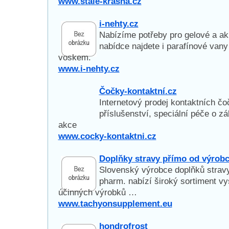
www.stale-krasna.cz
i-nehty.cz
Nabízíme potřeby pro gelové a ak
nabídce najdete i parafínové vany 
voskem.
www.i-nehty.cz
Čočky-kontaktní.cz
Internetový prodej kontaktních čo
příslušenství, speciální péče o z
akce
www.cocky-kontaktni.cz
Doplňky stravy přímo od výrob
Slovenský výrobce doplňků strav
pharm. nabízí široký sortiment vy
účinných výrobků …
www.tachyonsupplement.eu
hondrofrost