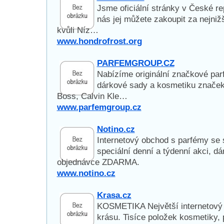
Jsme oficiální stránky v České r
nás jej můžete zakoupit za nejniž
kvůli Níz…
www.hondrofrost.org
PARFEMGROUP.CZ
Nabízíme originální značkové parf
dárkové sady a kosmetiku značek
Boss, Calvin Kle…
www.parfemgroup.cz
Notino.cz
Internetový obchod s parfémy se
speciální denní a týdenní akci, d
objednávce ZDARMA.
www.notino.cz
Krasa.cz
KOSMETIKA Největší internetový 
krásu. Tisíce položek kosmetiky, 