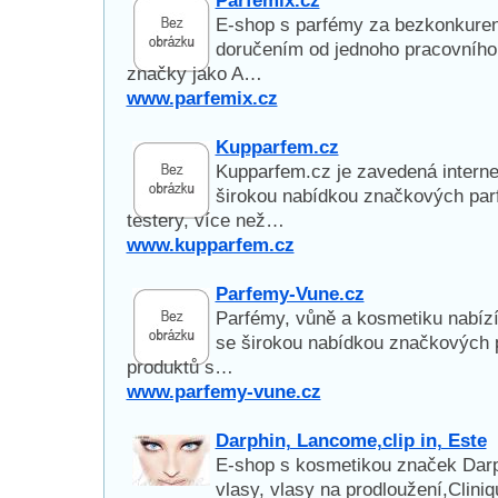
Parfemix.cz
E-shop s parfémy za bezkonkure
doručením od jednoho pracovního 
značky jako A…
www.parfemix.cz
Kupparfem.cz
Kupparfem.cz je zavedená interne
širokou nabídkou značkových par
testery, více než…
www.kupparfem.cz
Parfemy-Vune.cz
Parfémy, vůně a kosmetiku nabízí
se širokou nabídkou značkových 
produktů s…
www.parfemy-vune.cz
Darphin, Lancome,clip in, Este
E-shop s kosmetikou značek Darp
vlasy, vlasy na prodloužení,Clini