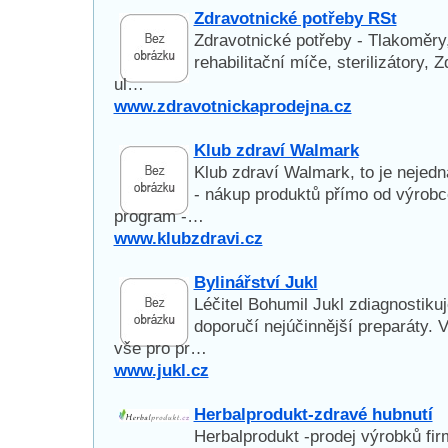
Zdravotnické potřeby RSt
Zdravotnické potřeby - Tlakoměry,
rehabilitační míče, sterilizátory, 
ul…
www.zdravotnickaprodejna.cz
Klub zdraví Walmark
Klub zdraví Walmark, to je nejedn
- nákup produktů přímo od výrobc
program -…
www.klubzdravi.cz
Bylinářství Jukl
Léčitel Bohumil Jukl zdiagnostikuj
doporučí nejúčinnější preparáty.
vše pro pr…
www.jukl.cz
Herbalprodukt-zdravé hubnutí
Herbalprodukt -prodej výrobků fir