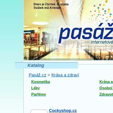
Dnes je čtvrtek, 6. srpna
Svátek má
Kristian
Katalog
Pasáž.cz
>
Krása a zdraví
Kosmetika
Krása a
Léky
Osobní
Parfémy
Zdravot
Cockyshop.cz