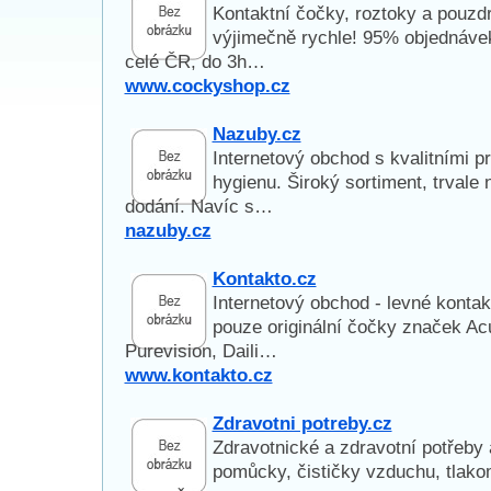
Kontaktní čočky, roztoky a pouzd
výjimečně rychle! 95% objednáve
celé ČR, do 3h…
www.cockyshop.cz
Nazuby.cz
Internetový obchod s kvalitními p
hygienu. Široký sortiment, trvale 
dodání. Navíc s…
nazuby.cz
Kontakto.cz
Internetový obchod - levné konta
pouze originální čočky značek Acu
Purevision, Daili…
www.kontakto.cz
Zdravotni potreby.cz
Zdravotnické a zdravotní potřeby a
pomůcky, čističky vzduchu, tlak