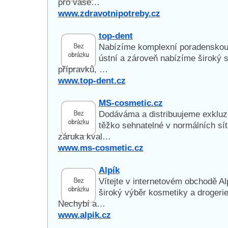
pro vaše…
www.zdravotnipotreby.cz
top-dent
Nabízíme komplexní poradenskou č
ústní a zároveň nabízíme široký 
přípravků, …
www.top-dent.cz
MS-cosmetic.cz
Dodáváma a distribuujeme exkluziv
těžko sehnatelné v normálních sít
záruka kval…
www.ms-cosmetic.cz
Alpík
Vítejte v internetovém obchodě A
široký výběr kosmetiky a drogerie
Nechybí a…
www.alpik.cz