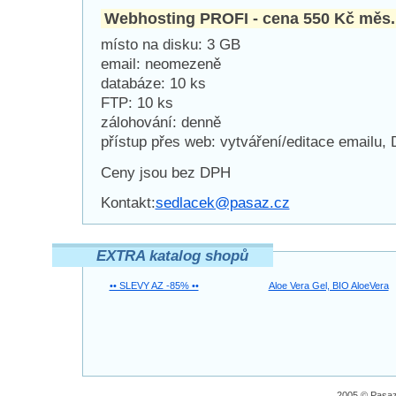
Webhosting PROFI - cena 550 Kč měs.
místo na disku: 3 GB
email: neomezeně
databáze: 10 ks
FTP: 10 ks
zálohování: denně
přístup přes web: vytváření/editace emailu,
Ceny jsou bez DPH
Kontakt:
sedlacek@pasaz.cz
EXTRA katalog shopů
•• SLEVY AZ -85% ••
Aloe Vera Gel, BIO AloeVera
2005 © Pasaz