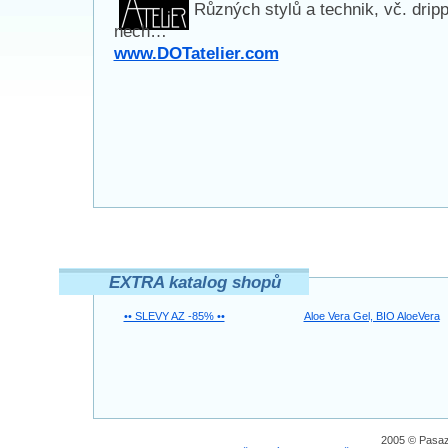
Různých stylů a technik, vč. drip
nech…
www.DOTatelier.com
EXTRA katalog shopů
•• SLEVY AZ -85% ••
Aloe Vera Gel, BIO AloeVera
2005 © Pasaz