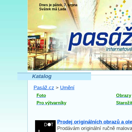
Dnes je pátek, 7. srpna
Svátek má
Lada
Katalog
Pasáž.cz
>
Umění
Foto
Obrazy
Pro výtvarníky
Staroži
Prodej originálních obrazů a ol
Prodávám originální ručně malova