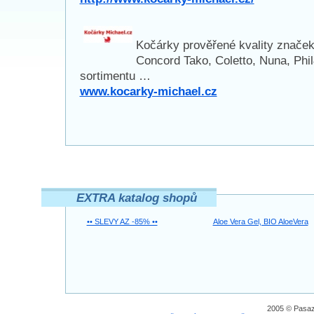
Kočárky prověřené kvality značek
Concord Tako, Coletto, Nuna, Phi
sortimentu …
www.kocarky-michael.cz
EXTRA katalog shopů
•• SLEVY AZ -85% ••
Aloe Vera Gel, BIO AloeVera
2005 © Pasaz