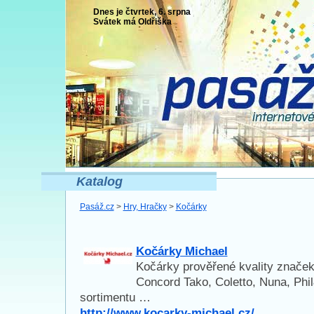
Dnes je čtvrtek, 6. srpna
Svátek má
Oldřiška
Katalog
Pasáž.cz
>
Hry, Hračky
>
Kočárky
Kočárky Michael
Kočárky prověřené kvality značek
Concord Tako, Coletto, Nuna, Phi
sortimentu …
http://www.kocarky-michael.cz/